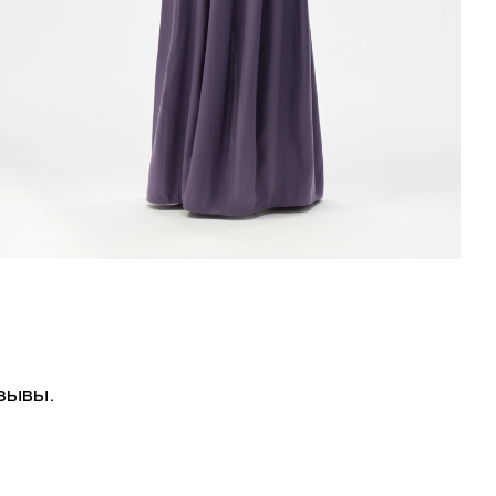
зывы.