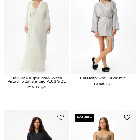
Пеньюар с кружевом White
Пеньюар Юген Silver mini
Pistachio Batiste long PLUS SIZE
10 980 руб.
23 980 руб.
X
-7% на первый
заказ
НОВИНКА
При подписке на новости бренда