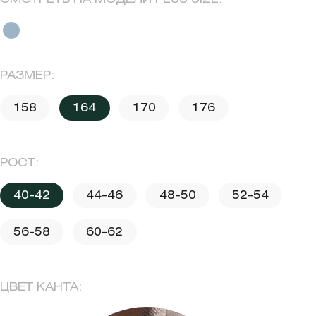
РАЗМЕР:
158
164
170
176
РОСТ:
40-42
44-46
48-50
52-54
56-58
60-62
ЦВЕТ КАНТА: