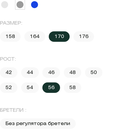
РАЗМЕР:
158
164
170
176
РОСТ:
42
44
46
48
50
52
54
56
58
БРЕТЕЛИ :
Без регулятора бретели