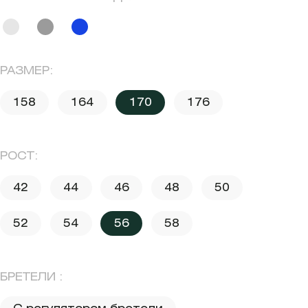
РАЗМЕР:
158
164
170
176
РОСТ:
42
44
46
48
50
52
54
56
58
БРЕТЕЛИ :