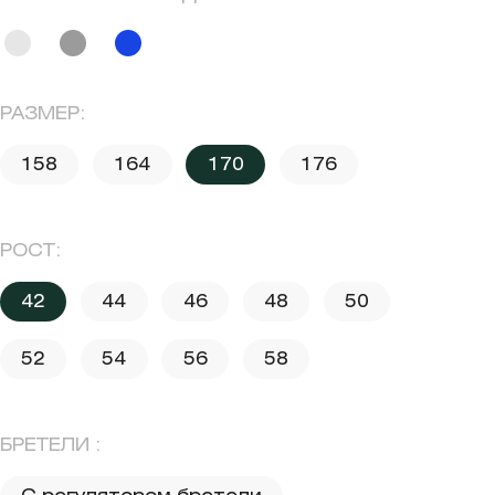
РАЗМЕР:
158
164
170
176
РОСТ:
42
44
46
48
50
52
54
56
58
БРЕТЕЛИ :