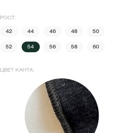
РОСТ:
42
44
46
48
50
52
54
56
58
60
ЦВЕТ КАНТА: