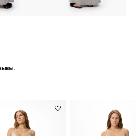
зывы.