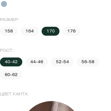
РАЗМЕР:
158
164
170
176
РОСТ:
40-42
44-46
52-54
56-58
60-62
ЦВЕТ КАНТА: