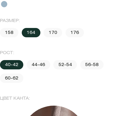
РАЗМЕР:
158
164
170
176
РОСТ:
40-42
44-46
52-54
56-58
60-62
ЦВЕТ КАНТА: