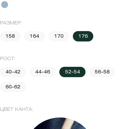
РАЗМЕР:
158
164
170
176
РОСТ:
40-42
44-46
52-54
56-58
60-62
ЦВЕТ КАНТА: