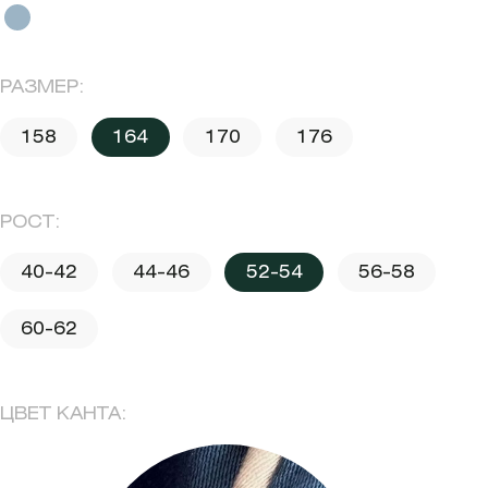
РАЗМЕР:
158
164
170
176
РОСТ:
40-42
44-46
52-54
56-58
60-62
ЦВЕТ КАНТА: