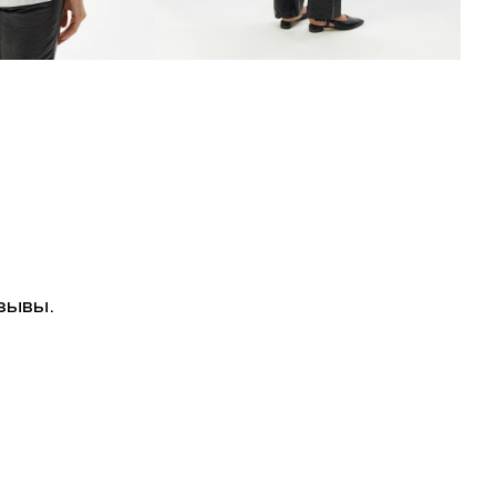
зывы.