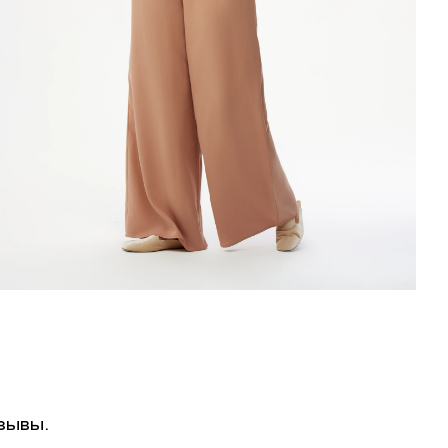
зывы.