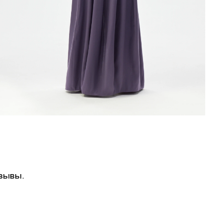
зывы.