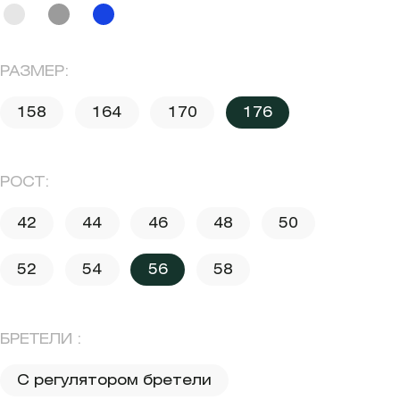
РАЗМЕР:
158
164
170
176
РОСТ:
42
44
46
48
50
52
54
56
58
БРЕТЕЛИ :
С регулятором бретели