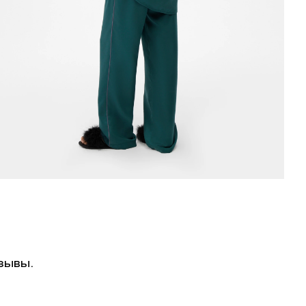
зывы.