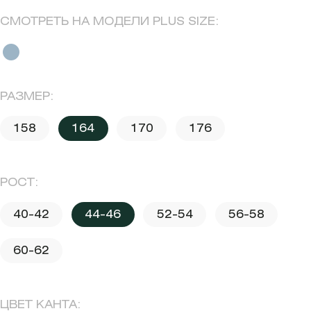
СМОТРЕТЬ НА МОДЕЛИ PLUS SIZE:
РАЗМЕР:
158
164
170
176
РОСТ:
40-42
44-46
52-54
56-58
60-62
ЦВЕТ КАНТА: