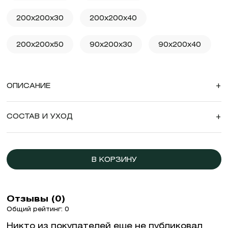
200x200x30
200x200x40
200x200x50
90x200x30
90x200x40
ОПИСАНИЕ
+
X
-7% на первый
СОСТАВ И УХОД
+
заказ
При подписке на новости бренда
В КОРЗИНУ
ПОДПИСАТЬСЯ
Отзывы (0)
Общий рейтинг: 0
Нажимая "подписаться" даю согласие
Никто из покупателей еще не публиковал
на обработку персональных данных