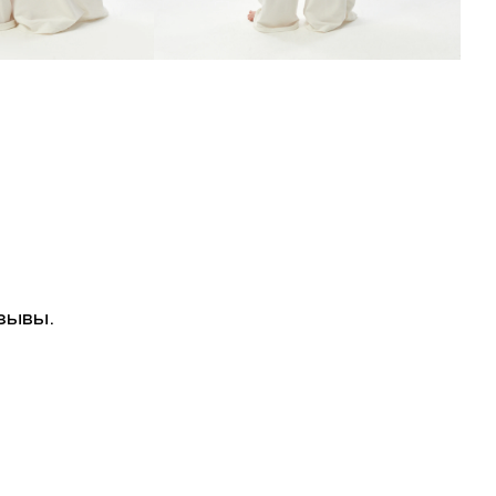
зывы.