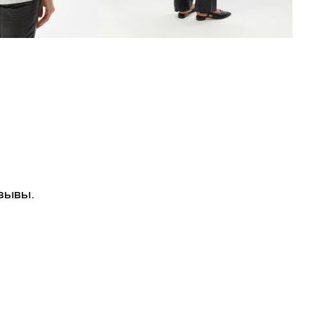
зывы.