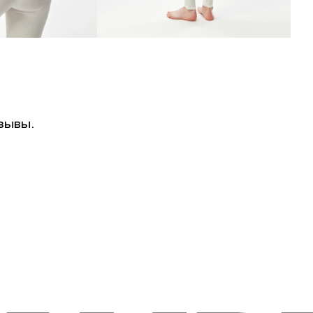
зывы.