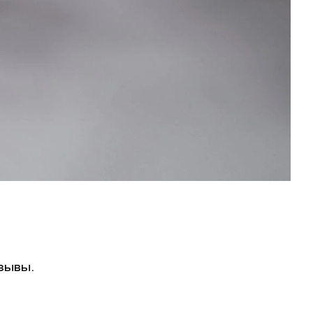
зывы.