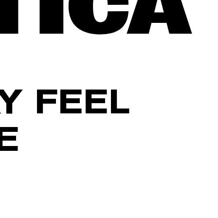
Y FEEL
E